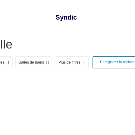
Syndic
lle
Enregistrer la recher
res
Salles de bains
Plus de filtres